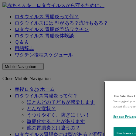
ロタウイルス 胃腸炎って何？
ロタウイルスには 型がある？流行もある？
ロタウイルス 胃腸炎予防ワクチン
ロタウイルス 胃腸炎体験談
Ｑ＆Ａ
用語辞典
ワクチン接種スケジュール
Mobile Navigation
Close Mobile Navigation
産後ロタ.jp ホーム
ロタウイルス胃腸炎って何？
This Site Uses 
We suggest you 
ほとんどの子どもが感染します
accept third-par
どんな症状？
うつりやすく、防ぎにくい！
See our Privac
重症化することがあります
他の胃腸炎とは違うの？
Customize m
ロタウイルス胃腸炎には型がある？流行もある？