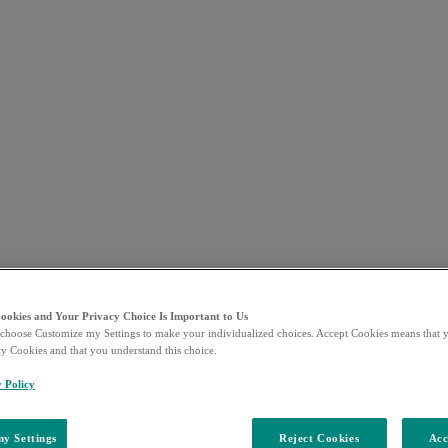
Cookies and Your Privacy Choice Is Important to Us
choose Customize my Settings to make your individualized choices. Accept Cookies means that y
ty Cookies and that you understand this choice.
y Policy
y Settings
Reject Cookies
Acc