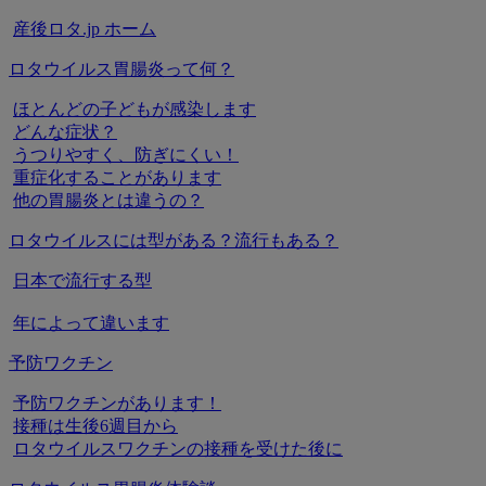
産後ロタ.jp ホーム
ロタウイルス胃腸炎って何？
ほとんどの子どもが感染します
どんな症状？
うつりやすく、防ぎにくい！
重症化することがあります
他の胃腸炎とは違うの？
ロタウイルスには型がある？流行もある？
日本で流行する型
年によって違います
予防ワクチン
予防ワクチンがあります！
接種は生後6週目から
ロタウイルスワクチンの接種を受けた後に